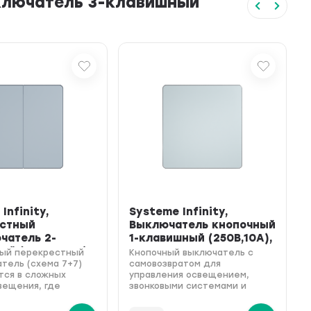
еключатель 3-клавишный
Infinity,
Systeme Infinity,
естный
Выключатель кнопочный
чатель 2-
1-клавишный (250В,10А),
ый (250В,16АХ),
FSE001115, Ст...
ный перекрестный
Кнопочный выключатель с
.
тель (схема 7+7)
самовозвратом для
тся в сложных
управления освещением,
вещения, где
звонковыми системами и
 управление из
релейными механизмами,
х мест
цвет стальное небо