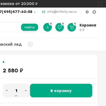
заказа от 20.000 ₽
7(495)477-60-58
info@infinity-se.ru
0
0
0
Корзина
Найти
0
₽
ческий лед
2 580
₽
В корзину
шт.