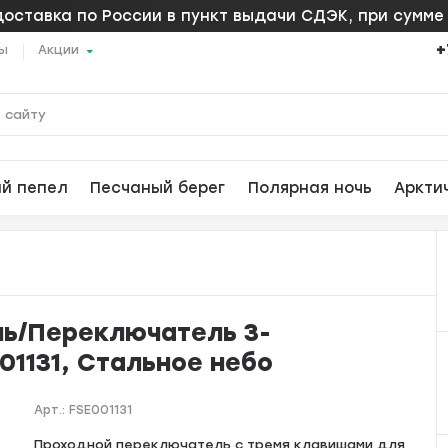
оставка по России в пункт выдачи СДЭК, при сумме 
+
ты
Акции
ий пепел
Песчаный берег
Полярная ночь
Аркти
ель/Переключатель 3-
01131, Стальное небо
Арт.:
FSE001131
Проходной переключатель с тремя клавишами для