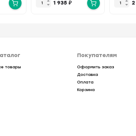
1 935
₽
2
одновремен
Цвет — Ст
аталог
Покупателям
се товары
Оформить заказ
Доставка
Оплата
Корзина