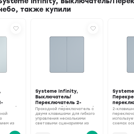
Systeme Infinity, Выключатель/Пер
 небо, также купили
,
Systeme Infinity,
Systeme 
Выключатель/
Перекр
1-
Переключатель 2-
переклю
,16АХ),
клавишный (250В,16АХ),
клавишн
Проходной переключатель с
2-клавиш
FSE00116...
FSE0011..
дной
двумя клавишами для гибкого
переключа
го
управления несколькими
используе
нием из
световыми сценариями из
схемах ос
я, 250 В /
разных точек помещения,
требуется
е небо
цвет стальное небо
нескольки