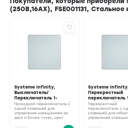
Покупатели, которые приобрели 
(250В,16АХ), FSE001131, Стальное
Systeme Infinity,
Systeme Infinity
Выключатель/
Перекрестный
Переключатель 1-
переключатель 
клавишный (250В,16АХ),
клавишный (250В
Проходной переключатель с
Перекрестный
FSE00116...
FSE0011...
одной клавишей для
переключатель с о
A
управления освещением из
клавишей для гибко
и
двух и более точек, цвет
управления освеще
стальное небо
разных зон помещени
10 AX, цвет стально